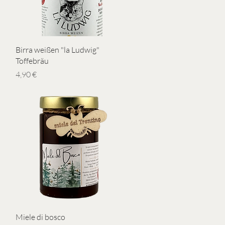
Vista rapida
Birra weißen "la Ludwig"
Toffebräu
Prezzo
4,90 €
Vista rapida
Miele di bosco