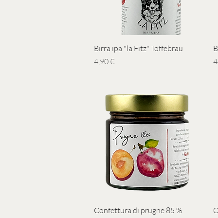
Vista rapida
Birra ipa "la Fitz" Toffebräu
B
Prezzo
P
4,90 €
4
Vista rapida
Confettura di prugne 85 %
C