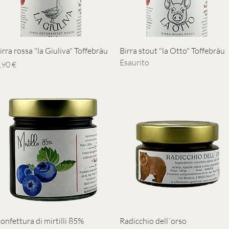
Vista rapida
Vista rapida
irra rossa "la Giuliva" Toffebräu
Birra stout "la Otto" Toffebräu
Esaurito
rezzo
,90 €
Vista rapida
Vista rapida
onfettura di mirtilli 85%
Radicchio dell´orso