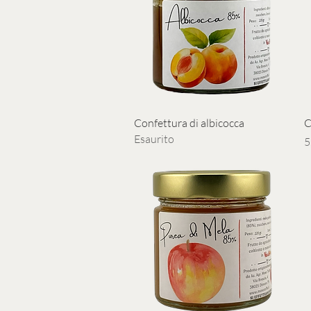
Vista rapida
Confettura di albicocca
C
Esaurito
P
5