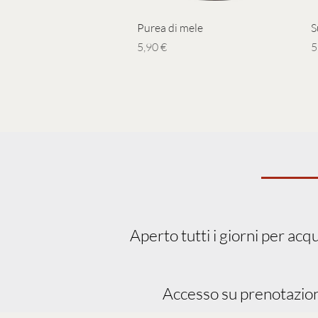
Vista rapida
Purea di mele
S
Prezzo
P
5,90 €
5
Aperto tutti i giorni per acq
Accesso su prenotazione