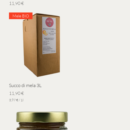
Prezzo
11,90 €
Mele BIO
Vista rapida
Succo di mela 3L
Prezzo
11,90 €
3,97 €
/
1l
3
,
9
7
€