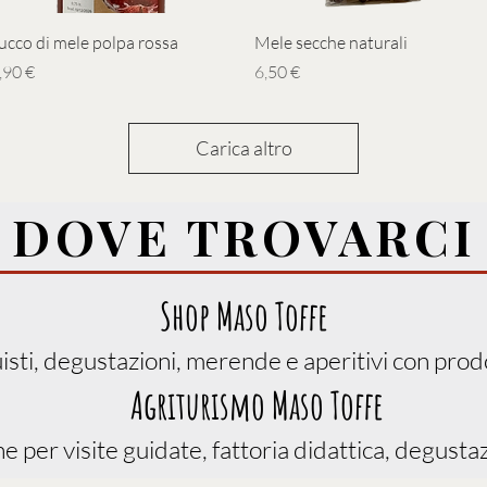
Vista rapida
Vista rapida
ucco di mele polpa rossa
Mele secche naturali
rezzo
Prezzo
,90 €
6,50 €
Carica altro
DOVE TROVARCI
Shop Maso Toffe
uisti, degustazioni, merende e aperitivi con prodo
Agriturismo Maso Toffe
 per visite guidate, fattoria didattica, degustaz