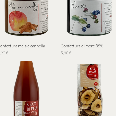
Vista rapida
Vista rapida
onfettura mela e cannella
Confettura di more 85%
rezzo
Prezzo
,90 €
5,90 €