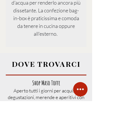
d'acqua per renderlo ancora più
dissetante. La confezione bag-
in-box è praticissima e comoda
da tenere in cucina oppure
all'esterno.
DOVE TROVARCI
Shop Maso Toffe
Aperto tutti i giorni per acquisti,
degustazioni, merende e aperitivi con
prodotti del maso e del territorio.
Agriturismo Maso Toffe
Accesso su prenotazione per visite
guidate, fattoria didattica, degustazioni