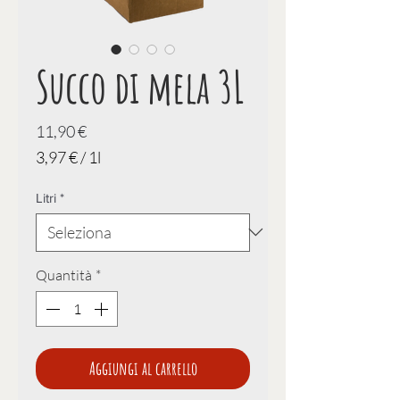
Succo di mela 3L
Prezzo
11,90 €
3,97 €
/
1l
3,97 €
Litri
*
ogni
1
litro
Quantità
*
Aggiungi al carrello