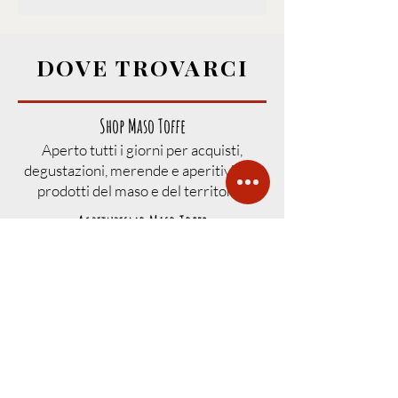
DOVE TROVARCI
Shop Maso Toffe
Aperto tutti i giorni per acquisti,
degustazioni, merende e aperitivi con
prodotti del maso e del territorio.
Agriturismo Maso Toffe
Accesso su prenotazione per visite
guidate, fattoria didattica, degustazioni
ed eventi organizzati.